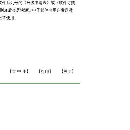
软件系列号的《升级申请表》或《软件订购
到账后会尽快通过电子邮件向用户发送激
正常使用。
【
大
中
小
】 【
打印
】 【
关闭
】