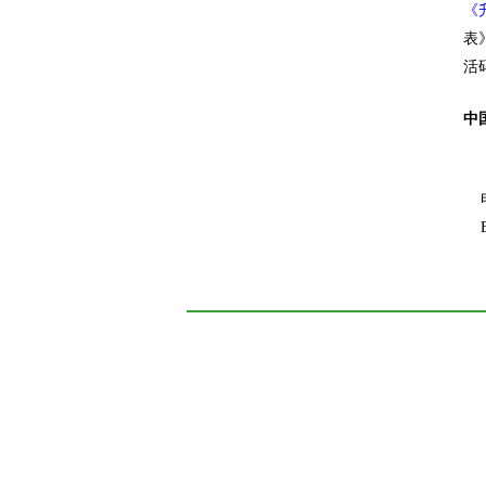
《
表
活
中
电话
E-