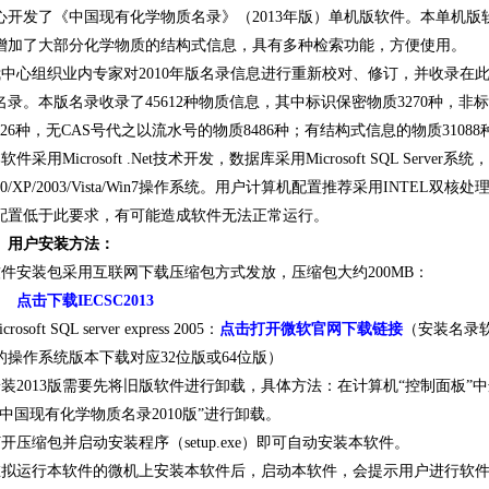
心开发了《中国现有化学物质名录》（2013年版）单机版软件。本单机
增加了大部分化学物质的结构式信息，具有多种检索功能，方便使用。
中心组织业内专家对2010年版名录信息进行重新校对、修订，并收录在此
名录。本版名录收录了45612种物质信息，其中标识保密物质3270种，非标
7126种，无CAS号代之以流水号的物质8486种；有结构式信息的物质3108
件采用Microsoft .Net技术开发，数据库采用Microsoft SQL Server系统，适用
000/XP/2003/Vista/Win7操作系统。用户计算机配置推荐采用INTE
配置低于此要求，有可能造成软件无法正常运行。
用户安装方法：
件安装包采用互联网下载压缩包方式发放，压缩包大约200MB：
点击下载IECSC2013
rosoft SQL server express 2005：
点击打开微软官网下载链接
（安装名录
的操作系统版本下载对应32位版或64位版）
装2013版需要先将旧版软件进行卸载，具体方法：在计算机“控制面板”
“中国现有化学物质名录2010版”进行卸载。
开压缩包并启动安装程序（setup.exe）即可自动安装本软件。
拟运行本软件的微机上安装本软件后，启动本软件，会提示用户进行软件