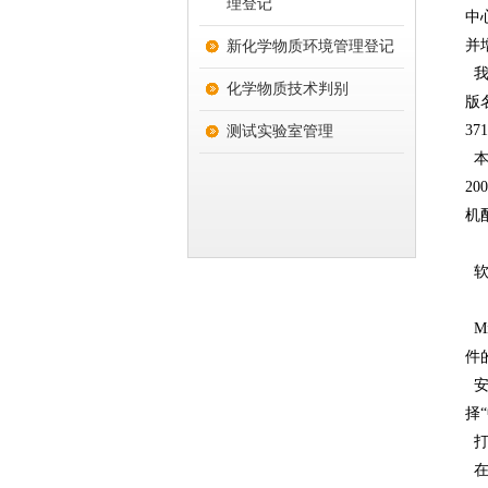
理登记
中
并
新化学物质环境管理登记
我
化学物质技术判别
版
3
测试实验室管理
本软
2
机
软
Mic
件
安
择
打
在