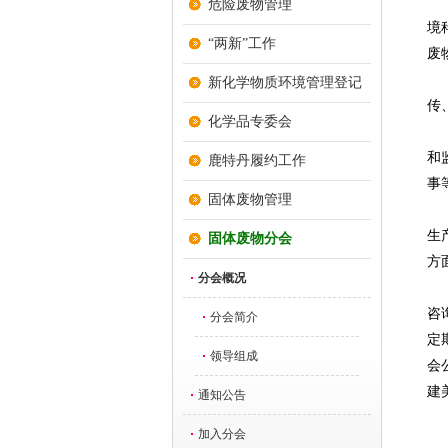
危险废物管理
境
“两新”工作
废
新化学物质环境管理登记
传
化学品专委会
和
鹿特丹履约工作
事
固体废物管理
生
固体废物分会
方
分会概况
咨
分会简介
定
领导组成
会
建
通知公告
加入分会