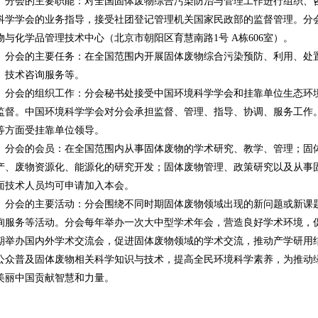
分会的主要职能：对全国固体废物综合污染防治与管理工作进行组织、
科学学会的业务指导，接受社团登记管理机关国家民政部的监督管理。分
物与化学品管理技术中心（北京市朝阳区育慧南路1号 A栋606室）。
分会的主要任务：在全国范围内开展固体废物综合污染预防、利用、处
、技术咨询服务等。
分会的组织工作：分会秘书处接受中国环境科学学会和挂靠单位生态环
监督。中国环境科学学会对分会承担监督、管理、指导、协调、服务工作
等方面受挂靠单位领导。
分会的会员：在全国范围内从事固体废物的学术研究、教学、管理；固
产、废物资源化、能源化的研究开发；固体废物管理、政策研究以及从事
面技术人员均可申请加入本会。
分会的主要活动：分会围绕不同时期固体废物领域出现的新问题或新课
询服务等活动。分会每年举办一次大中型学术年会，营造良好学术环境，
期举办国内外学术交流会，促进固体废物领域的学术交流，推动产学研用
公众普及固体废物相关科学知识与技术，提高全民环境科学素养，为推动
美丽中国贡献智慧和力量。