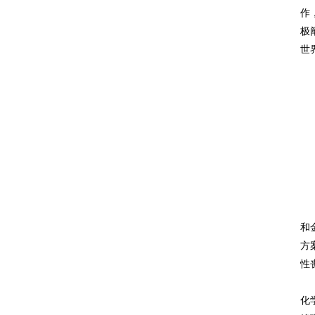
作
极
世
和
方
性
化