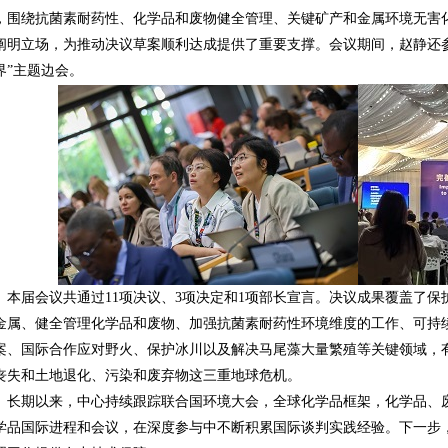
，围绕抗菌素耐药性、化学品和废物健全管理、关键矿产和金属环境无害
阐明立场，为推动决议草案顺利达成提供了重要支撑。会议期间，赵静还
界”主题边会。
本届会议共通过11项决议、3项决定和1项部长宣言。决议成果覆盖了
金属、健全管理化学品和废物、加强抗菌素耐药性环境维度的工作、可持
案、国际合作应对野火、保护冰川以及解决马尾藻大量繁殖等关键领域，
丧失和土地退化、污染和废弃物这三重地球危机。
长期以来，中心持续跟踪联合国环境大会，全球化学品框架，化学品、
学品国际进程和会议，在深度参与中不断积累国际谈判实践经验。下一步